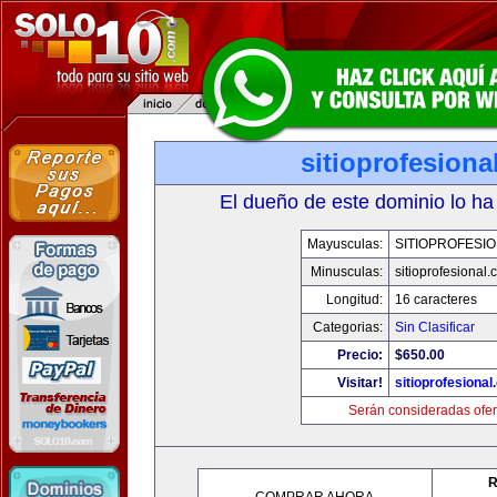
sitioprofesiona
El dueño de este dominio lo ha
Mayusculas:
SITIOPROFESI
Minusculas:
sitioprofesional
Longitud:
16 caracteres
Categorias:
Sin Clasificar
Precio:
$650.00
Visitar!
sitioprofesiona
Serán consideradas ofer
R