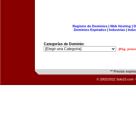
Registro de Dominios
|
Web Hosting
|
D
Dominios Expirados
|
Industrias
|
Indu
Categorías de Dominio:
[Pág. princi
** Precios expre
© 2002/2022 Solo10.com